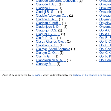
Olabode Deborah Adedoyin, .
(1)
Onwudi
Olabode I. A., .
(1)
Onwuka C
Oladapo I. J., .
(1)
Onwurafo
Oladeji B. S., .
(1)
Onwusir
Oladele Adewumi O., .
(1)
Onyeagb
Oladipo K. A., .
(1)
Onyeagb
Oladosu Yusuff, .
(1)
Onyekwe
Oladunjoye I. O., .
(2)
Onyeme
Olagunju, O.S.
(1)
Ooi A.C.
Olagunju S. O., .
(1)
Ooi A.C.
Olaifa R. O., .
(1)
Ooi B. B
Olaiya Charles Ojo, .
(1)
Ooi B.C.
Olalekan S. I., .
(1)
Ooi C.H.
Olaleye, Abdul Ademola
(1)
Ooi Che
Olaleye O. O., .
(1)
Ooi C.K.
Olamiti G., .
(1)
Ooi F. K
Olanbiwoninu A. A., .
(1)
Ooi Foo
Olanday M., .
(1)
Agris UPM is powered by
EPrints 3
which is developed by the
School of Electronics and Comp