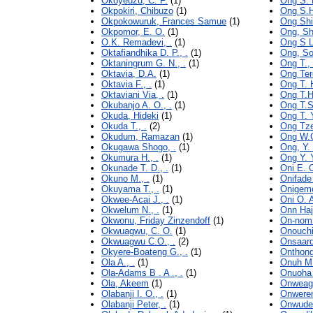
Okoyeuzu, C. F.
(1)
Ong S. H
Okpokiri, Chibuzo
(1)
Ong S.H
Okpokowuruk, Frances Samue
(1)
Ong Shi
Okpomor, E. O.
(1)
Ong, S
O.K. Remadevi, .
(1)
Ong S L.
Oktafiandhika D. P., .
(1)
Ong, S
Oktaningrum G. N., .
(1)
Ong T., 
Oktavia, D.A.
(1)
Ong Ter
Oktavia F., .
(1)
Ong T. H
Oktaviani Via, .
(1)
Ong T.H.
Okubanjo A. O., .
(1)
Ong T.S.
Okuda, Hideki
(1)
Ong T. Y
Okuda T., .
(2)
Ong Tze
Okudum, Ramazan
(1)
Ong W.C
Okugawa Shogo, .
(1)
Ong, Y.
Okumura H., .
(1)
Ong Y. Y
Okunade T. D., .
(1)
Oni E. O
Okuno M., .
(1)
Onifade 
Okuyama T., .
(1)
Onigemo
Okwee-Acai J., .
(1)
Oni O. A
Okwelum N., .
(1)
Onn Haj
Okwonu, Friday Zinzendoff
(1)
On-nom 
Okwuagwu, C. O.
(1)
Onouchi
Okwuagwu C.O., .
(2)
Onsaard
Okyere-Boateng G., .
(1)
Onthong
Ola A., .
(1)
Onuh M.
Ola-Adams B . A ., .
(1)
Onuoha 
Ola, Akeem
(1)
Onweagb
Olabanji I. O., .
(1)
Onwerem
Olabanji Peter, .
(1)
Onwude D