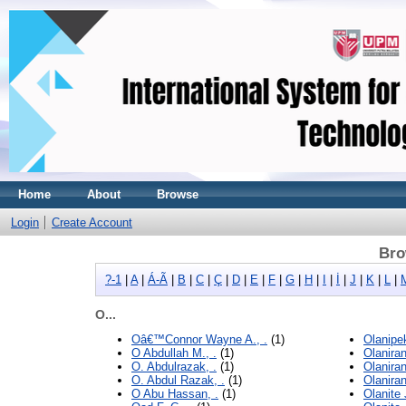
Home
About
Browse
Login
Create Account
Bro
?-1
|
A
|
Á-Ã
|
B
|
C
|
Ç
|
D
|
E
|
F
|
G
|
H
|
I
|
İ
|
J
|
K
|
L
|
O...
Oâ€™Connor Wayne A., .
(1)
Olanipek
O Abdullah M., .
(1)
Olaniran
O. Abdulrazak, .
(1)
Olaniran
O. Abdul Razak, .
(1)
Olaniran
O Abu Hassan, .
(1)
Olanite 