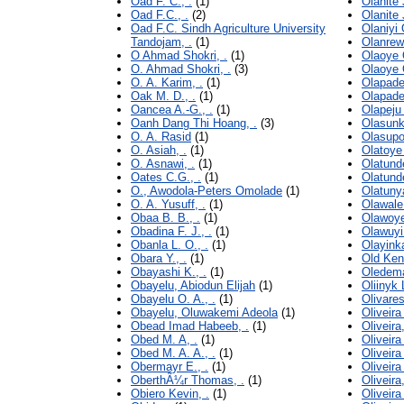
Oad F. C., .
(1)
Olanite 
Oad F.C., .
(2)
Olanite 
Oad F.C. Sindh Agriculture University
Olaniyi O
Tandojam, .
(1)
Olanrew
O Ahmad Shokri, .
(1)
Olaoye 
O. Ahmad Shokri, .
(3)
Olaoye O
O. A. Karim, .
(1)
Olapade 
Oak M. D., .
(1)
Olapade 
Oancea A.-G., .
(1)
Olapeju
Oanh Dang Thi Hoang, .
(3)
Olasunk
O. A. Rasid
(1)
Olasupo 
O. Asiah, .
(1)
Olatoye 
O. Asnawi, .
(1)
Olatunde
Oates C.G., .
(1)
Olatunde
O., Awodola-Peters Omolade
(1)
Olatunya
O. A. Yusuff, .
(1)
Olawale 
Obaa B. B., .
(1)
Olawoye
Obadina F. J., .
(1)
Olawuyi 
Obanla L. O., .
(1)
Olayinka
Obara Y., .
(1)
Old Ken
Obayashi K., .
(1)
Oledema
Obayelu, Abiodun Elijah
(1)
Oliinyk L
Obayelu O. A., .
(1)
Olivares
Obayelu, Oluwakemi Adeola
(1)
Oliveira
Obead Imad Habeeb, .
(1)
Oliveira
Obed M. A, .
(1)
Oliveira 
Obed M. A. A., .
(1)
Oliveira
Obermayr E., .
(1)
Oliveira
OberthÃ¼r Thomas, .
(1)
Oliveira
Obiero Kevin, .
(1)
Oliveira