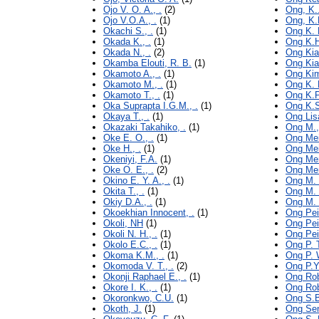
Ojo V. O. A., .
(2)
Ong, K.
Ojo V.O.A., .
(1)
Ong, K.
Okachi S., .
(1)
Ong K. H
Okada K., .
(1)
Ong K.H
Okada N., .
(2)
Ong Kia
Okamba Elouti, R. B.
(1)
Ong Kia
Okamoto A., .
(1)
Ong Kim
Okamoto M., .
(1)
Ong K. P
Okamoto T., .
(1)
Ong K.P.
Oka Suprapta I.G.M., .
(1)
Ong K.S
Okaya T., .
(1)
Ong Lisa
Okazaki Takahiko, .
(1)
Ong M.,
Oke E. O., .
(1)
Ong Meil
Oke H., .
(1)
Ong Meil
Okeniyi, F.A.
(1)
Ong Men
Oke O. E., .
(2)
Ong Men
Okino E. Y. A., .
(1)
Ong M. 
Okita T., .
(1)
Ong M. T
Okiy D.A., .
(1)
Ong M. T
Okoekhian Innocent, .
(1)
Ong Pei
Okoli, NH
(1)
Ong Pei
Okoli N. H., .
(1)
Ong Pei
Okolo E.C., .
(1)
Ong P. T
Okoma K.M., .
(1)
Ong P. W
Okomoda V. T., .
(2)
Ong P.Y.
Okonji Raphael E., .
(1)
Ong Rob
Okore I. K., .
(1)
Ong Rob
Okoronkwo, C.U.
(1)
Ong S.B
Okoth, J.
(1)
Ong Sen