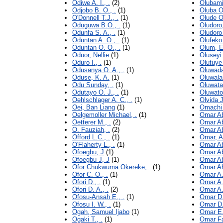
Odiwe A. I., .
(2)
Olubami
Odjobo B. O., .
(1)
Oluba O
O'Donnell T.J., .
(1)
Olude O.
Oduguwa B.O., .
(1)
Oludoro
Odunfa S. A., .
(1)
Oludoro 
Oduntan A. O., .
(1)
Olufeko
Oduntan O. O., .
(1)
Olum, E
Oduor, Nellie
(1)
Oluseyi
Oduro I., .
(1)
Olutuye
Odusanya O. A., .
(1)
Oluwada
Oduse, K. A.
(1)
Oluwalan
Odu Sunday, .
(1)
Oluwatay
Odutayo O. J., .
(1)
Oluwato
Oehlschlager A. C., .
(1)
Olvida J
Oei, Ban Liang
(1)
Omachi 
Oelgemoller Michael, .
(1)
Omar A
Oetterer M., .
(2)
Omar Ab
O. Fauziah, .
(2)
Omar Ab
Offord L.C., .
(1)
Omar, 
O'Flaherty L., .
(1)
Omar Ab
Ofoegbu, J
(1)
Omar Ab
Ofoegbu J, J
(1)
Omar Ab
Ofor Chukwuma Okereke, .
(1)
Omar A
Ofor C. O., .
(1)
Omar A.
Ofori D., .
(1)
Omar A.
Ofori D. A., .
(2)
Omar A.
Ofosu-Ansah E., .
(1)
Omar D.
Ofosu I. W., .
(1)
Omar D.
Ogah, Samuel Ijabo
(1)
Omar E.
Ogaki T., .
(1)
Omar Fa