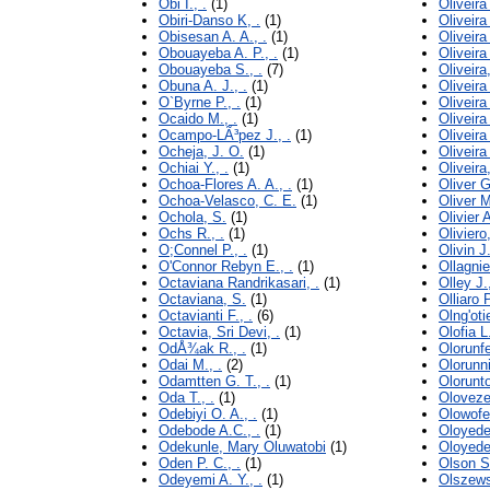
Obi I., .
(1)
Oliveira
Obiri-Danso K, .
(1)
Oliveira 
Obisesan A. A., .
(1)
Oliveira
Obouayeba A. P., .
(1)
Oliveira
Obouayeba S., .
(7)
Oliveira
Obuna A. J., .
(1)
Oliveira
O`Byrne P., .
(1)
Oliveira
Ocaido M., .
(1)
Oliveira 
Ocampo-LÃ³pez J., .
(1)
Oliveira
Ocheja, J. O.
(1)
Oliveira
Ochiai Y., .
(1)
Oliveira
Ochoa-Flores A. A., .
(1)
Oliver G
Ochoa-Velasco, C. E.
(1)
Oliver M
Ochola, S.
(1)
Olivier 
Ochs R., .
(1)
Oliviero
O;Connel P., .
(1)
Olivin J.
O'Connor Rebyn E., .
(1)
Ollagnie
Octaviana Randrikasari, .
(1)
Olley J.,
Octaviana, S.
(1)
Olliaro P
Octavianti F., .
(6)
Olng'oti
Octavia, Sri Devi, .
(1)
Olofia L.
OdÅ¾ak R., .
(1)
Olorunfe
Odai M., .
(2)
Olorunni
Odamtten G. T., .
(1)
Olorunto
Oda T., .
(1)
Olovez
Odebiyi O. A., .
(1)
Olowofes
Odebode A.C., .
(1)
Oloyede
Odekunle, Mary Oluwatobi
(1)
Oloyede 
Oden P. C., .
(1)
Olson S.
Odeyemi A. Y., .
(1)
Olszews