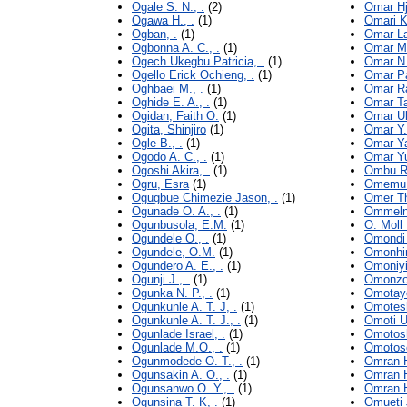
Ogale S. N., .
(2)
Omar Hj
Ogawa H., .
(1)
Omari K
Ogban, .
(1)
Omar Lat
Ogbonna A. C., .
(1)
Omar M.
Ogech Ukegbu Patricia, .
(1)
Omar N.
Ogello Erick Ochieng, .
(1)
Omar Pa
Oghbaei M., .
(1)
Omar Ra
Oghide E. A., .
(1)
Omar Ta
Ogidan, Faith O.
(1)
Omar Ulf
Ogita, Shinjiro
(1)
Omar Y.
Ogle B., .
(1)
Omar Ya
Ogodo A. C., .
(1)
Omar Yu
Ogoshi Akira, .
(1)
Ombu Ri
Ogru, Esra
(1)
Omemu A
Ogugbue Chimezie Jason, .
(1)
Omer Th
Ogunade O. A., .
(1)
Ommelna
Ogunbusola, E.M.
(1)
O. Moll
Ogundele O., .
(1)
Omondi 
Ogundele, O.M.
(1)
Omonhin
Ogundero A. E., .
(1)
Omoniyi 
Ogunji J., .
(1)
Omonzo
Ogunka N. P., .
(1)
Omotayo
Ogunkunle A. T. J, .
(1)
Omotesh
Ogunkunle A. T. J., .
(1)
Omoti U.
Ogunlade Israel, .
(1)
Omotosh
Ogunlade M.O., .
(1)
Omotoso
Ogunmodede O. T., .
(1)
Omran H
Ogunsakin A. O., .
(1)
Omran H
Ogunsanwo O. Y., .
(1)
Omran H
Ogunsina T. K, .
(1)
Omueti J