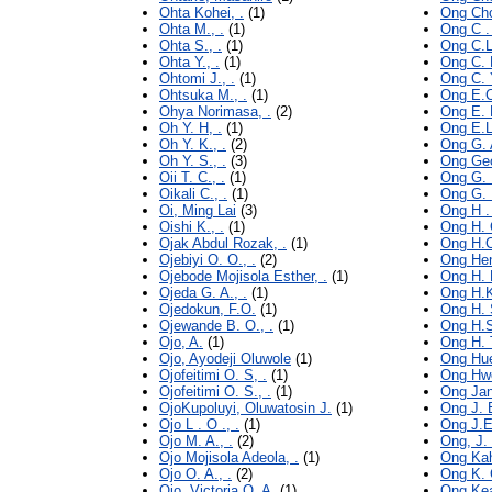
Ohta Kohei, .
(1)
Ong Cho
Ohta M., .
(1)
Ong C . 
Ohta S., .
(1)
Ong C.L.
Ohta Y., .
(1)
Ong C. R
Ohtomi J., .
(1)
Ong C. Y
Ohtsuka M., .
(1)
Ong E.C
Ohya Norimasa, .
(2)
Ong E. L
Oh Y. H, .
(1)
Ong E.L.
Oh Y. K., .
(2)
Ong G. A
Oh Y. S., .
(3)
Ong Geo
Oii T. C., .
(1)
Ong G. 
Oikali C., .
(1)
Ong G. 
Oi, Ming Lai
(3)
Ong H . 
Oishi K., .
(1)
Ong H. C
Ojak Abdul Rozak, .
(1)
Ong H.C
Ojebiyi O. O., .
(2)
Ong Hen
Ojebode Mojisola Esther, .
(1)
Ong H. K
Ojeda G. A., .
(1)
Ong H.K
Ojedokun, F.O.
(1)
Ong H. S
Ojewande B. O., .
(1)
Ong H.S
Ojo, A.
(1)
Ong H. T
Ojo, Ayodeji Oluwole
(1)
Ong Hue
Ojofeitimi O. S, .
(1)
Ong Hwe
Ojofeitimi O. S., .
(1)
Ong Jan
OjoKupoluyi, Oluwatosin J.
(1)
Ong J. E
Ojo L . O ., .
(1)
Ong J.E.
Ojo M. A., .
(2)
Ong, J. 
Ojo Mojisola Adeola, .
(1)
Ong Kah
Ojo O. A., .
(2)
Ong K. C
Ojo, Victoria O. A.
(1)
Ong Kea