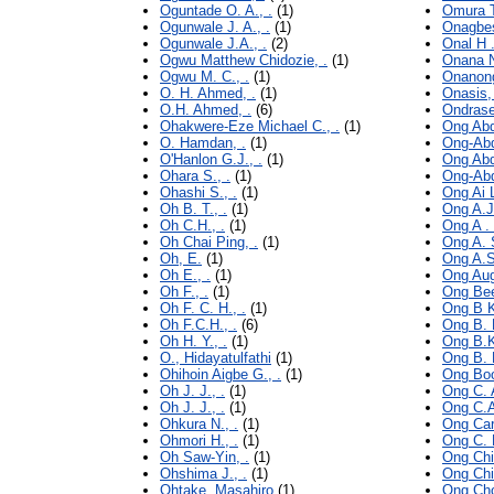
Oguntade O. A., .
(1)
Omura T
Ogunwale J. A., .
(1)
Onagbes
Ogunwale J.A., .
(2)
Onal H .
Ogwu Matthew Chidozie, .
(1)
Onana N
Ogwu M. C., .
(1)
Onanong
O. H. Ahmed, .
(1)
Onasis, 
O.H. Ahmed, .
(6)
Ondrase
Ohakwere-Eze Michael C., .
(1)
Ong Abd
O. Hamdan, .
(1)
Ong-Abd
O'Hanlon G.J., .
(1)
Ong Abdu
Ohara S., .
(1)
Ong-Abdu
Ohashi S., .
(1)
Ong Ai L
Oh B. T., .
(1)
Ong A.J.
Oh C.H., .
(1)
Ong A . 
Oh Chai Ping, .
(1)
Ong A. S
Oh, E.
(1)
Ong A.S
Oh E., .
(1)
Ong Aug
Oh F., .
(1)
Ong Bee
Oh F. C. H., .
(1)
Ong B K
Oh F.C.H., .
(6)
Ong B. K
Oh H. Y., .
(1)
Ong B.K
O., Hidayatulfathi
(1)
Ong B. L
Ohihoin Aigbe G., .
(1)
Ong Boo
Oh J. J., .
(1)
Ong C. A
Oh J. J., .
(1)
Ong C.A
Ohkura N., .
(1)
Ong Carr
Ohmori H., .
(1)
Ong C. B
Oh Saw-Yin, .
(1)
Ong Chi
Ohshima J., .
(1)
Ong Chi
Ohtake, Masahiro
(1)
Ong Cho