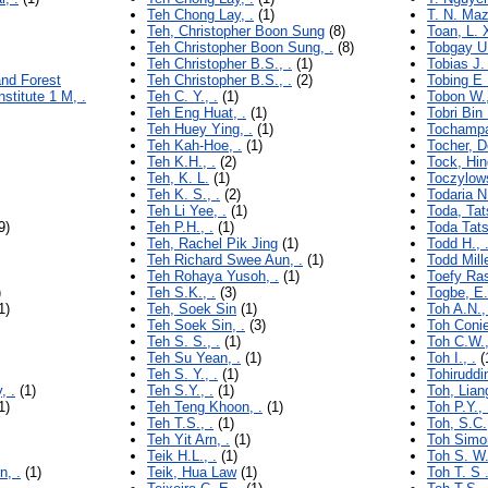
Teh Chong Lay, .
(1)
T. N. Maz
Teh, Christopher Boon Sung
(8)
Toan, L. 
Teh Christopher Boon Sung, .
(8)
Tobgay U.
Teh Christopher B.S., .
(1)
Tobias J. 
and Forest
Teh Christopher B.S., .
(2)
Tobing E .
stitute 1 M, .
Teh C. Y., .
(1)
Tobon W.,
Teh Eng Huat, .
(1)
Tobri Bin
Teh Huey Ying, .
(1)
Tochampa
Teh Kah-Hoe, .
(1)
Tocher, D
Teh K.H., .
(2)
Tock, Hi
Teh, K. L.
(1)
Toczylow
Teh K. S., .
(2)
Todaria N.
Teh Li Yee, .
(1)
Toda, Tat
9)
Teh P.H., .
(1)
Toda Tats
Teh, Rachel Pik Jing
(1)
Todd H., 
Teh Richard Swee Aun, .
(1)
Todd Mille
Teh Rohaya Yusoh, .
(1)
Toefy Ras
)
Teh S.K., .
(3)
Togbe, E.
1)
Teh, Soek Sin
(1)
Toh A.N.,
Teh Soek Sin, .
(3)
Toh Conie
Teh S. S., .
(1)
Toh C.W.,
Teh Su Yean, .
(1)
Toh I., .
(
Teh S. Y., .
(1)
Tohiruddin
, .
(1)
Teh S.Y., .
(1)
Toh, Lian
1)
Teh Teng Khoon, .
(1)
Toh P.Y., 
Teh T.S., .
(1)
Toh, S.C.
Teh Yit Arn, .
(1)
Toh Simo
Teik H.L., .
(1)
Toh S. W.
, .
(1)
Teik, Hua Law
(1)
Toh T. S .