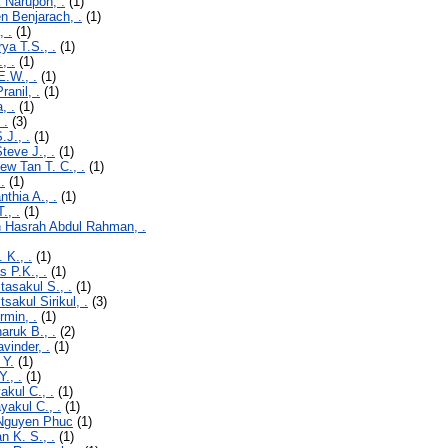
 Narupon, .
(1)
n Benjarach, .
(1)
 .
(1)
ya T.S., .
(1)
, .
(1)
E.W., .
(1)
ranil, .
(1)
, .
(1)
 .
(3)
.J., .
(1)
teve J., .
(1)
w Tan T. C., .
(1)
.
(1)
thia A., .
(1)
., .
(1)
h Hasrah Abdul Rahman, .
 K., .
(1)
s P.K., .
(1)
asakul S., .
(1)
sakul Sirikul, .
(3)
min, .
(1)
ruk B., .
(2)
vinder, .
(1)
 Y.
(1)
., .
(1)
akul C., .
(1)
yakul C., .
(1)
Nguyen Phuc
(1)
n K. S., .
(1)