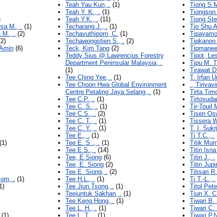
Teah Yau Kun, .
(1)
Tiong S.M.
Teah Y. K., .
(1)
Tiongson R
)
Teah Y.K., .
(11)
Tiong Ste
sa M., .
(1)
Techarang J., .
(1)
Tio Shu A
 M., .
(2)
Techavuthiporn, C.
(1)
Tipayamo
2)
Techawongstien S., .
(2)
Tipkanon 
 Amin
(6)
Teck, Kim Tang
(2)
Tipmanee 
Teddy Sius @ Lawrencius Forestry
Tipot, Le
Department Peninsular Malaysia, .
Tipu M. T.
(1)
Tirawat D.
Tee Ching Yee, .
(1)
T. Irfan U
Tee Choon Hwa Global Environment
., Tirivavi
Centre Petaling Jaya Selang, .
(1)
Tirta Timo
Tee C.P., .
(1)
Tirtosuda
Tee C. S., .
(1)
Tir-Touil 
Tee C.S., .
(2)
Tisen Osw
Tee C. T., .
(1)
Tissera W
Tee C. Y., .
(1)
T. I. Sukri
Tee E., .
(1)
Ti T.C., .
(1)
Tee E. S ., .
(1)
Titik Murn
Tee E.S., .
(14)
Titin Isn
Tee, E Siong
(6)
Titin J., .
Tee, E. Siong
(2)
Titin Jupir
Tee E. Siong, .
(2)
Titisari R.
om, .
(1)
Tee H.L., .
(1)
Ti T.-L., .
1)
Tee Jiun Tsong, .
(1)
Titol Pete
Teejuntuk Sakhan, .
(1)
Tiun X. C.
Tee Keng Hong, .
(1)
Tiwari B. 
Tee L. H., .
(1)
Tiwari C. 
(1)
Tee L. T., .
(1)
Tiwari P.N