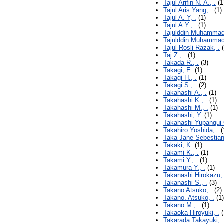
Tajul Arifin N. A., .
(1
Tajul Aris Yang, .
(1)
Tajul A. Y, .
(1)
Tajul A.Y., .
(1)
Tajulddin Muhammad
Tajulddin Muhammad
Tajul Rosli Razak, .
(
Taj Z., .
(1)
Takada R., .
(3)
Takagi, E.
(1)
Takagi H., .
(1)
Takagi S., .
(2)
Takahashi A., .
(1)
Takahashi K., .
(1)
Takahashi M., .
(1)
Takahashi, Y.
(1)
Takahashi Yupanqui C
Takahiro Yoshida, .
(
Taka Jane Sebestian
Takaki, K.
(1)
Takami K., .
(1)
Takami Y., .
(1)
Takamura Y., .
(1)
Takanashi Hirokazu, 
Takanashi S., .
(3)
Takano Atsuko, .
(2)
Takano. Atsuko, .
(1)
Takano M., .
(1)
Takaoka Hiroyuki, .
(
Takarada Takayuki, .