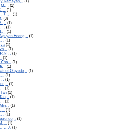
y Ramayah, .
(1)
 M., .
(1)
., .
(1)
. T ., .
(1)
M.
(3)
., .
(1)
, .
(1)
., .
(1)
Nguyen Hoang, .
(1)
, .
(1)
Mya
(1)
ya, .
(1)
R.N., .
(1)
 .
(1)
 Cha, .
(1)
i, .
(1)
ateef Oloyede, .
(1)
, .
(1)
, .
(1)
en, .
(1)
, .
(1)
 Tan
(1)
Tan, .
(1)
, .
(1)
Min, .
(1)
, .
(1)
, .
(1)
aurence, .
(1)
M., .
(1)
. L. J.
(1)