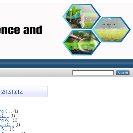
|
W
|
X
|
Y
|
Z
g C., .
(1)
 C., .
(1)
ng W, .
(1)
th C., .
(1)
 S., .
(1)