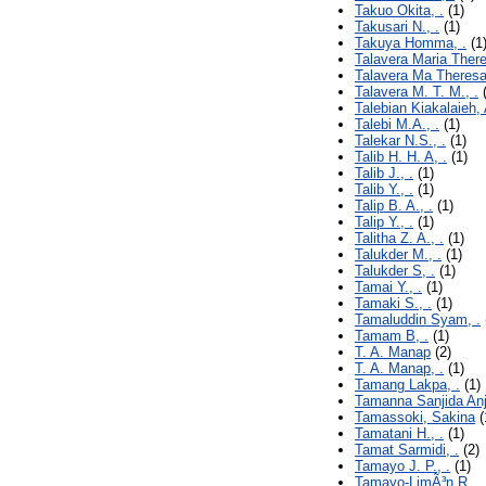
Takuo Okita, .
(1)
Takusari N., .
(1)
Takuya Homma, .
(1
Talavera Maria There
Talavera Ma Theresa
Talavera M. T. M., .
(
Talebian Kiakalaieh,
Talebi M.A., .
(1)
Talekar N.S., .
(1)
Talib H. H. A, .
(1)
Talib J., .
(1)
Talib Y., .
(1)
Talip B. A., .
(1)
Talip Y., .
(1)
Talitha Z. A., .
(1)
Talukder M., .
(1)
Talukder S, .
(1)
Tamai Y., .
(1)
Tamaki S., .
(1)
Tamaluddin Syam, .
Tamam B, .
(1)
T. A. Manap
(2)
T. A. Manap, .
(1)
Tamang Lakpa, .
(1)
Tamanna Sanjida Anj
Tamassoki, Sakina
(
Tamatani H., .
(1)
Tamat Sarmidi, .
(2)
Tamayo J. P., .
(1)
Tamayo-LimÃ³n R., .