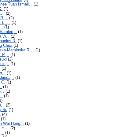
nee Tuan Ismail, .
(1)
X.
(1)
, .
(1)
R., .
(2)
 L ., .
(1)
 .
(1)
 Ramlee, .
(1)
 W, .
(1)
ouglas R.
(1)
ng Chua
(1)
ska-Maminska R., .
(1)
 P., .
(1)
suki
(2)
uki, .
(1)
.
(1)
r, .
(1)
hieda, .
(1)
 C.
(1)
 .
(1)
, .
(1)
 .
(1)
1)
, .
(2)
g Su
(1)
.
(4)
(1)
n Wai Hong, .
(1)
 H., .
(2)
, .
(1)