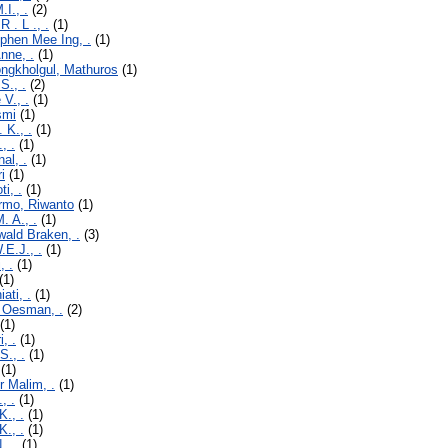
I., .
(2)
 . L ., .
(1)
phen Mee Ing, .
(1)
nne, .
(1)
ngkholgul, Mathuros
(1)
S., .
(2)
V., .
(1)
smi
(1)
 K., .
(1)
, .
(1)
nal, .
(1)
ri
(1)
ti, .
(1)
rmo, Riwanto
(1)
M. A., .
(1)
ald Braken, .
(3)
.E.J., .
(1)
, .
(1)
(1)
iati, .
(1)
a Oesman, .
(2)
(1)
i, .
(1)
S., .
(1)
(1)
r Malim, .
(1)
, .
(1)
K., .
(1)
K., .
(1)
., .
(1)