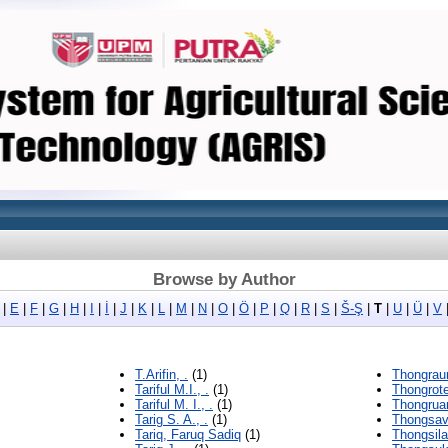
Browse by Author
|
E
|
F
|
G
|
H
|
I
|
İ
|
J
|
K
|
L
|
M
|
N
|
O
|
Ö
|
P
|
Q
|
R
|
S
|
Š-Ş
|
T
|
U
|
Ü
|
V
T.Arifin, .
(1)
Thongraun
Tariful M.I., .
(1)
Thongrote
Tariful M. I., .
(1)
Thongrua
Tarig S. A., .
(1)
Thongsava
Tariq, Faruq Sadiq
(1)
Thongsila