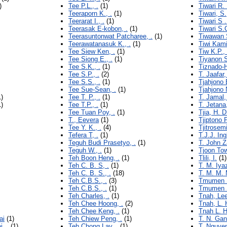
)
Tee P.L., .
(1)
Tiwari R. 
Teeraporn K., .
(1)
Tiwari, S.
Teerarat I., .
(1)
Tiwari S .
Teerasak E-kobon, .
(1)
Tiwari S.C
Teerasuntonwat Patcharee, .
(1)
Tiwawan S
Teerawatanasuk K., .
(1)
Tiwi Kami
Tee Siew Ken, .
(1)
Tiw K.P., 
Tee Siong E., .
(1)
Tiyanon S
Tee S.K., .
(1)
Tiznado-
Tee S.P., .
(2)
T. Jaafar,
Tee S.S., .
(1)
Tjahjono B
Tee Sue-Sean, .
(1)
Tjahjono 
)
Tee T. P., .
(1)
T. Jamal,
)
Tee T.P., .
(1)
T. Jetana,
Tee Tuan Poy, .
(1)
Tjia, H. D
T., Eevera
(1)
Tjiptono P
Tee Y. K., .
(4)
Tjitrosem
Tefera T, .
(1)
T.J.J. Ingl
Teguh Budi Prasetyo, .
(1)
T. John Z
Teguh W., .
(1)
Tjoon Tow
Teh Boon Heng, .
(1)
Tlili, I.
(1)
Teh C. B. S, .
(1)
T. M. Iya
Teh C. B. S., .
(18)
T. M. M.
Teh C.B.S., .
(3)
Tmumen S
Teh C.B.S., .
(1)
Tmumen S
Teh Charles, .
(1)
Tnah, Le
Teh Chee Hoong, .
(2)
Tnah, L. 
Teh Chee Keng, .
(1)
Tnah L. H
ai
(1)
Teh Chiew Peng, .
(1)
T. N. Gan
, .
(1)
Teh Chong Lay, .
(1)
T. Nguye