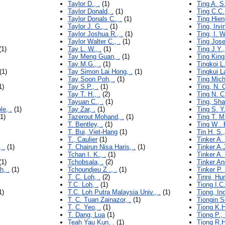
Taylor D., .
(1)
Ting A. S.
Taylor Donald, .
(1)
Ting C.C.,
Taylor Donals C., .
(1)
Ting Hien
Taylor J. G., .
(1)
Ting, Irv
Taylor Joshua R., .
(1)
Ting, I. W
Taylor Walter C., .
(1)
Ting Jos
(1)
Tay L. W., .
(1)
Ting J.Y.,
Tay Meng Guan, .
(1)
Ting King
Tay M.G., .
(1)
Tingkoi L.
(1)
Tay Simon Lai Hong, .
(1)
Tingkui L
Tay Soon Poh, .
(1)
Ting Mich
1)
Tay S.P., .
(1)
Ting, N. 
Tay T. H., .
(2)
Ting N. C.
Tayuan C., .
(1)
Ting, Sh
le, .
(1)
Tay Zar, .
(1)
Ting S. Y.
1)
Tazerout Mohand, .
(1)
Ting T. M.
T. Bentley, .
(1)
Ting W . H
T. Bui, Viet-Hang
(1)
Tin H. S.,
T., Caulier
(1)
Tinker A. 
 .
(1)
T. Chairun Nisa Haris, .
(1)
Tinker A.J
Tchan I. K., .
(1)
Tinker A. 
(1)
Tchobsala, .
(2)
Tinker An
h, .
(1)
Tchoundjeu Z ., .
(1)
Tinker P. 
T. C. Loh, .
(2)
Tinni, H
T.C. Loh, .
(1)
Tiong I.C.
1)
T.C. Loh Putra Malaysia Univ., .
(1)
Tiong, In
T. C. Tuan Zainazor, .
(1)
Tiongin So
T. C. Yeo, .
(1)
Tiong K.H
T. Dang, Lua
(1)
Tiong P., 
Teah Yau Kun, .
(1)
Tiong R.H