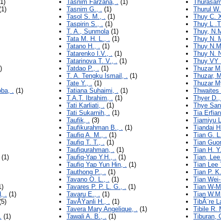
1)
Tasnim Farzana, .
(1)
Thurasam
(1)
Tasnim G., .
(1)
Thurul W.
Tasol S. M., .
(1)
Thuy C. X
Taspirin S., .
(1)
Thuy L .T 
T. A., Sunmola
(1)
Thuy, N.
Tata M. H. L., .
(1)
Thuy N. M
Tatano H., .
(1)
Thuy N.M.
Tatarenko I.V., .
(1)
Thuy N. N
Tatarinova T. V., .
(1)
Thuy VY 
)
Tatdao P., .
(1)
Thuzar M.
T. A. Tengku Ismail, .
(1)
Thuzar, 
Tate Y., .
(1)
Thuzar M
ba, .
(1)
Tatiana Suhaimi, .
(1)
Thwaites 
T.A.T. Ibrahim, .
(1)
Thyer D.,
Tati Karliati, .
(1)
Thye San
Tati Sukarnih, .
(1)
Tia Erfiant
Taufik, .
(3)
Tiamiyu L
Taufikurahman B., .
(1)
Tiandai H.
Taufiq A. M., .
(1)
Tian G. L.
Taufiq T. T., .
(1)
Tian Guor
Taufiqurahman, .
(1)
Tian H. Y.
(1)
Taufiq-Yap Y.H., .
(1)
Tian, Lee
Taufiq Yap Yun Hin, .
(1)
Tian Lee 
Tauthong P., .
(1)
Tian P. K.
Tavano O. L., .
(1)
Tian Wei-
1)
Tavares P. P. L. G., .
(1)
Tian W-M.
, .
(1)
Tavaru E., .
(1)
Tian W.M.
(5)
TavÅŸanli H., .
(1)
TibÃ¨re L
Tavera Mary Angelique, .
(1)
Tibile R. 
.
(1)
Tawali A. B., .
(1)
Tiburan, C