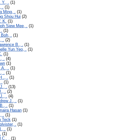
 Y., .
(1)
 .
(1)
g Ming, .
(1)
ing Shou Hui
(2)
. K.
(1)
eph Siew Mee, .
(1)
 .
(1)
 Boh, .
(1)
, .
(2)
awrence B., .
(1)
elle Yun Yeo, .
(1)
C.
(1)
, .
(4)
awn
(1)
 A., .
(1)
, .
(1)
 ., .
(1)
 .
(1)
J., .
(13)
., .
(2)
J., .
(4)
drew J., .
(1)
B., .
(1)
umaira Hasan
(1)
, .
(1)
g Teck
(1)
lvister, .
(1)
., .
(1)
.
(1)
.C., .
(1)