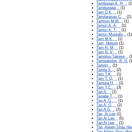
Tambunan A. H., .
(1
Tamburawa, .
(1)
Tam D.K., .
(1)
Tamilarasan C., .
(2)
Tamisin M.M., .
(1)
Tamizi A. A., .
(1)
Tamizi A. T., .
(1)
Tamizi Mustafa, .
(1)
Tam M.K., .
(1)
Tam, Nelson
(1)
Tam N. M., .
(1)
Tam N. V., .
(1)
Tamotsu Takase, .
(1
Tampubolon, B. D.
(1
Tamrin, .
(1)
Tamta S., .
(2)
Tam T.K., .
(1)
Tam T. Q., .
(1)
Tamura H., .
(1)
Tam Y.C., .
(3)
Tan A., .
(1)
Tanabe T., .
(1)
Tan A .G ., .
(1)
Tan A. G., .
(2)
Tan A.G., .
(2)
Tan, Ai Lee
(1)
Tan Ai Lee, .
(5)
Tan Ai Lee, .
(1)
Tan, Aileen Shau Hw
Tan Aileen Shau Hwai