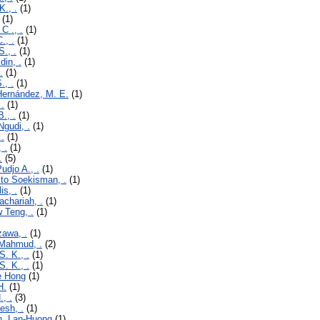
K., .
(1)
(1)
 C ., .
(1)
., .
(1)
., .
(1)
din, .
(1)
.
(1)
., .
(1)
Hernández, M. E.
(1)
 .
(1)
., .
(1)
Ngudi, .
(1)
 .
(1)
 .
(1)
.
(5)
udjo A., .
(1)
ito Soekisman, .
(1)
is, .
(1)
achariah, .
(1)
 Teng, .
(1)
zawa, .
(1)
 Mahmud, .
(2)
. K., .
(1)
. K., .
(1)
e Hong
(1)
H.
(1)
., .
(3)
esh, .
(1)
n, Lan-Huong
(1)