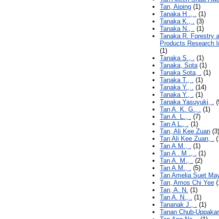
Tan, Aiping
(1)
Tanaka H ., .
(1)
Tanaka K., .
(3)
Tanaka N., .
(1)
Tanaka R. Forestry 
Products Research In
(1)
Tanaka S., .
(1)
Tanaka, Sota
(1)
Tanaka Sota, .
(1)
Tanaka T., .
(1)
Tanaka Y., .
(14)
Tanaka Y., .
(1)
Tanaka Yasuyuki, .
(
Tan A. K. G., .
(1)
Tan A. L., .
(7)
Tan A L., .
(1)
Tan, Ali Kee Zuan
(3
Tan Ali Kee Zuan, .
(
Tan A.M., .
(1)
Tan A . M ., .
(1)
Tan A. M., .
(2)
Tan A.M., .
(5)
Tan Amelia Suet May
Tan, Amos Chi Yee
(
Tan, A. N.
(1)
Tan A. N., .
(1)
Tananak J., .
(1)
Tanan Chub-Uppakarn