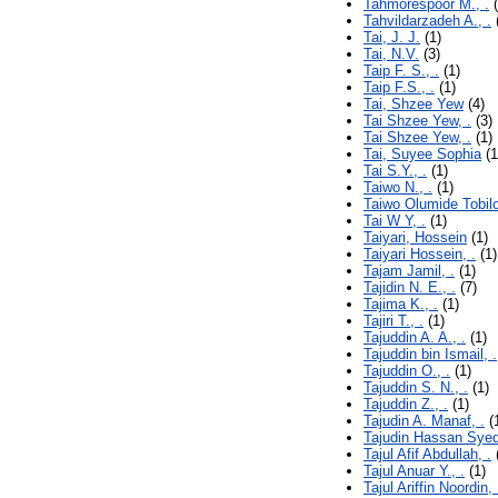
Tahmorespoor M., .
(
Tahvildarzadeh A., .
Tai, J. J.
(1)
Tai, N.V.
(3)
Taip F. S., .
(1)
Taip F.S., .
(1)
Tai, Shzee Yew
(4)
Tai Shzee Yew, .
(3)
Tai Shzee Yew, .
(1)
Tai, Suyee Sophia
(1
Tai S.Y., .
(1)
Taiwo N., .
(1)
Taiwo Olumide Tobilo
Tai W Y, .
(1)
Taiyari, Hossein
(1)
Taiyari Hossein, .
(1)
Tajam Jamil, .
(1)
Tajidin N. E., .
(7)
Tajima K., .
(1)
Tajiri T., .
(1)
Tajuddin A. A., .
(1)
Tajuddin bin Ismail, .
Tajuddin O., .
(1)
Tajuddin S. N., .
(1)
Tajuddin Z., .
(1)
Tajudin A. Manaf, .
(
Tajudin Hassan Syed
Tajul Afif Abdullah, .
Tajul Anuar Y., .
(1)
Tajul Ariffin Noordin, 