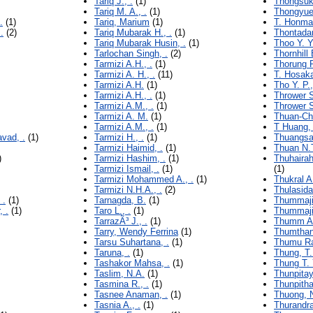
Tariq J., .
(1)
Thongsuk
Tariq M. A., .
(1)
Thongyue
.
(1)
Tariq, Marium
(1)
T. Honma,
.
(2)
Tariq Mubarak H., .
(1)
Thontadar
Tariq Mubarak Husin, .
(1)
Thoo Y. Y.
Tarlochan Singh, .
(2)
Thornhill 
Tarmizi A.H., .
(1)
Thorung P
Tarmizi A. H., .
(11)
T. Hosaka
Tarmizi A.H.
(1)
Tho Y. P.,
Tarmizi A.H., .
(1)
Thrower S
Tarmizi A.M., .
(1)
Thrower S
Tarmizi A. M.
(1)
Thuan-Che
Tarmizi A.M., .
(1)
T Huang, 
vad, .
(1)
Tarmizi H., .
(1)
Thuangsan
Tarmizi Haimid, .
(1)
Thuan N.T
)
Tarmizi Hashim, .
(1)
Thuhaira
Tarmizi Ismail, .
(1)
(1)
Tarmizi Mohammed A., .
(1)
Thukral A.
Tarmizi N.H.A., .
(2)
Thulasida
 .
(1)
Tarnagda, B.
(1)
Thummajit
 .
(1)
Taro L., .
(1)
Thummajit
TarrazÃ³ J., .
(1)
Thumm Ar
Tarry, Wendy Ferrina
(1)
Thumthana
Tarsu Suhartana, .
(1)
Thumu Ra
Taruna, .
(1)
Thung, T.
Tashakor Mahsa, .
(1)
Thung T. Y
Taslim, N.A.
(1)
Thunpitay
Tasmina R., .
(1)
Thunpitha
Tasnee Anaman, .
(1)
Thuong, 
Tasnia A., .
(1)
Thurandra