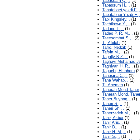
Tabassam Q., .
(1)
Tabassum H., .
(1)
Tabatabaei-yazdi F., 
Tabatabaei Yazdi F., 
Tabi Kingsley, .
(1)
Tachikawa Y., .
(1)
Tadano T., .
(1)
Tadeo P. R. M., .
(1)
Taeesombat S., .
(2)
T., Afolabi
(1)
Tafro, Nedzib
(1)
Tafsin M., .
(2)
Tagally B.Z., .
(1)
Taghavi Mohamad Ja
Taghiyari H. R., .
(1)
Taguchi, Hisaharu
(2
Tahasina C., .
(1)
Taha Wahab, .
(1)
T., Ahemen
(1)
Taherah Mohd Taher,
Taherah Mohd. Taher,
Taher Buyong, .
(1)
Taheri S., .
(1)
Taheri Sh., .
(1)
Taherzadeh M., .
(1)
Tahir, Akbar
(1)
Tahir Aris, .
(1)
Tahir D., .
(1)
Tahir H. M., .
(1)
Tahir S., .
(1)