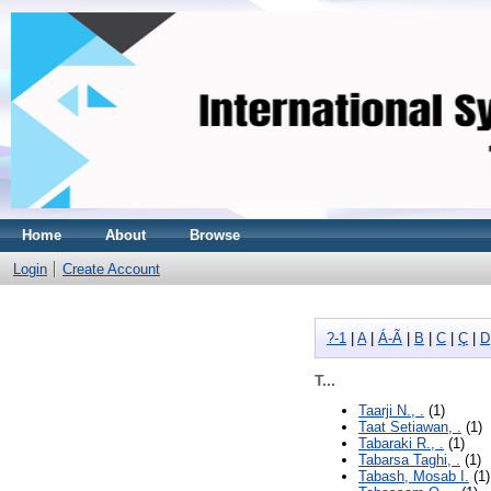
Home
About
Browse
Login
Create Account
?-1
|
A
|
Á-Ã
|
B
|
C
|
Ç
|
D
T...
Taarji N., .
(1)
Taat Setiawan, .
(1)
Tabaraki R., .
(1)
Tabarsa Taghi, .
(1)
Tabash, Mosab I.
(1)