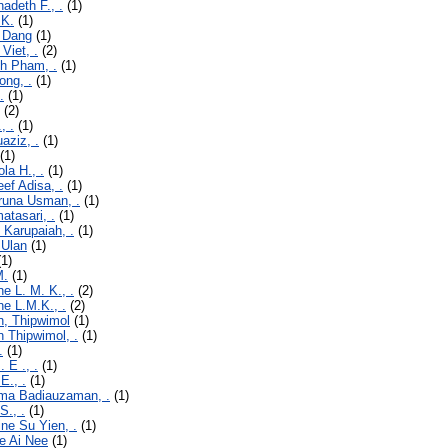
nadeth F., .
(1)
.K.
(1)
i Dang
(1)
Viet, .
(2)
nh Pham, .
(1)
ong, .
(1)
.
(1)
(2)
, .
(1)
aziz, .
(1)
(1)
ola H., .
(1)
eef Adisa, .
(1)
aruna Usman, .
(1)
atasari, .
(1)
i Karupaiah, .
(1)
 Ulan
(1)
1)
M.
(1)
ne L. M. K., .
(2)
ne L.M.K., .
(2)
n, Thipwimol
(1)
 Thipwimol, .
(1)
.
(1)
 E ., .
(1)
E., .
(1)
ima Badiauzaman, .
(1)
S., .
(1)
ine Su Yien, .
(1)
e Ai Nee
(1)