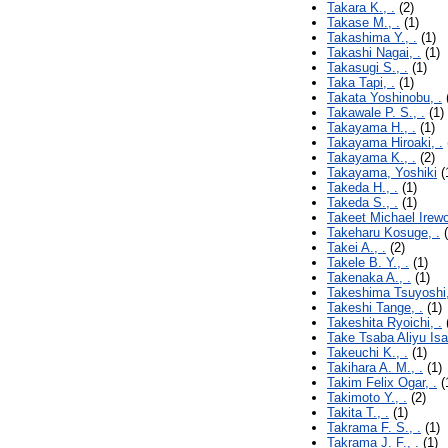
Takara K., .
(2)
Takase M., .
(1)
Takashima Y., .
(1)
Takashi Nagai, .
(1)
Takasugi S., .
(1)
Taka Tapi, .
(1)
Takata Yoshinobu, .
Takawale P. S., .
(1)
Takayama H., .
(1)
Takayama Hiroaki, .
Takayama K., .
(2)
Takayama, Yoshiki
(
Takeda H., .
(1)
Takeda S., .
(1)
Takeet Michael Irewo
Takeharu Kosuge, .
(
Takei A., .
(2)
Takele B. Y., .
(1)
Takenaka A., .
(1)
Takeshima Tsuyoshi,
Takeshi Tange, .
(1)
Takeshita Ryoichi, .
Take Tsaba Aliyu Isa
Takeuchi K., .
(1)
Takihara A. M., .
(1)
Takim Felix Ogar, .
(
Takimoto Y., .
(2)
Takita T., .
(1)
Takrama F. S., .
(1)
Takrama J. F., .
(1)