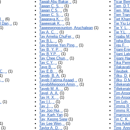
)
Tawali Abu Bakar, .
(1)
Ticar Ber
Tawan C. S., .
(1)
Tien, D.T
Tawan C.S., .
(3)
Tien, Ma
Tawan C. S., .
(1)
Tien Tran 
, .
(6)
Tawaraya K., .
(1)
Tiet Kha
 Dan, .
(1)
Taweesak K., .
(1)
Tie Yiu Li
1)
Taweewongsounton, Aruchalean
(1)
Tie Y. L., 
Tay A. C., .
(1)
Tie Y.L., .
Tay Amelia ChuFer, .
(1)
Tigabu M.
Tay B.L., .
(2)
Tigha-Bou
Tay Bonnie Yen Ping, .
(1)
Tigu F., .
Tay B. Y. P., .
(1)
Tijani-Eni
Tay B.Y.P., .
(1)
Tijani Lat
Tay Chee Chun, .
(1)
Tijjani H
Tay C.Y., .
(1)
Tika Perm
Taye B., .
(1)
Tilakavat
., .
(1)
Tay E.B., .
(5)
Tileubek,
1)
Tayeb, B. A.
(1)
Tilku, D.
(
, .
(1)
Tayeb Fatima Asaad, .
(1)
Tilku, D.
TayebiMeigooni Amin, .
(1)
Tillekerat
Tayeb M. A., .
(2)
Tillekerat
Tayel, A. A.
(1)
Tim-Aroo
Tay H. X., .
(1)
Tim-Aroon
.
(1)
Tay I.I., .
(1)
Tim Loh, 
Tay J., .
(2)
Timms R .
Tay Joo Hui, .
(1)
Timms R.
Tay, Karh Yan
(1)
Tinaross
Tay, Keong Siew
(1)
Tin C. K. 
1)
Tay Lee Wen, .
(1)
Ting Adel
(1)
Taylor A. D., .
(1)
Ting, Ann